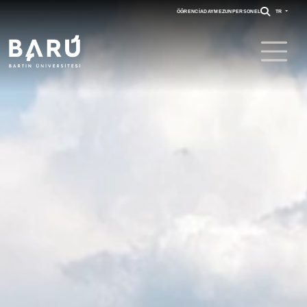
ÖĞRENCI
ADAY
MEZUN
PERSONEL
TR