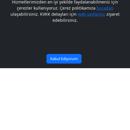
Hizmetlerimizden en iyi şekilde faydalanabilmeniz için
çerezler kullanıyoruz. Çerez politikamıza
buradan
Gelecek BARÜ'de
ulaşabilirsiniz. KVKK detayları için
web sayfamızı
ziyaret
edebilirsiniz.
Bana Soru Sor | Ask Me
Başlıyor
Kabul Ediyorum
Duyuru Arşiv
Duyuru Arşiv
5'inci Ulaşan ve Erişen Türkiye 2053
Üniversiteler Arası Ar-Ge Fikir Yarışması
06/08/2026
Başvuruları