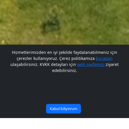
Hizmetlerimizden en iyi şekilde faydalanabilmeniz için
çerezler kullanıyoruz. Çerez politikamıza
buradan
Gelecek BARÜ'de
ulaşabilirsiniz. KVKK detayları için
web sayfamızı
ziyaret
edebilirsiniz.
Bana Soru Sor | Ask Me
Başlıyor
Kabul Ediyorum