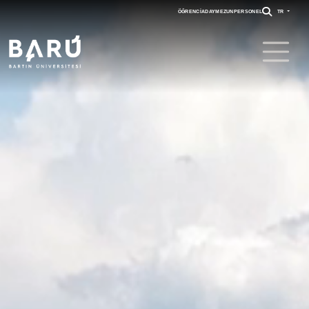
ÖĞRENCI
ADAY
MEZUN
PERSONEL
TR